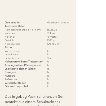
Geeignet für
Mädchen & Jungen
Technische Daten
Abmessungen (H x B x T in cm)
35/25/22
Volumen
20 Liter
Material
Polyester
Gewicht
1100 g
Körpergröße
100-150 cm
Fächer
Vordertasche
Ja
Innenfächer
Ja
Seitentaschen
Nein
Höhenverstellbares Tragesystem
Ja
Atmungsaktives Rückenpolster
Ja
Lageverstellriemen (oben)
Ja
Brustgurt
Ja
Hüftgurt
Ja
Reflektoren
Ja
Verstärkter Boden
Ja
DIN A4-kompatibel
Ja
Das
Ergobag Pack Schulranzen-Set
besteht aus einem Schulrucksack,