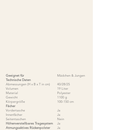
Geeignet für
Mädchen & Jungen
Technische Daten
Abmessungen (H x B x T in cm)
40/28/25
Volumen
19 Liter
Material
Polyester
Gewicht
1100 g
Körpergröße
100-150 cm
Fächer
Vordertasche
Ja
Innenfächer
Ja
Seitentaschen
Nein
Höhenverstellbares Tragesystem
Ja
Atmungsaktives Rückenpolster
Ja