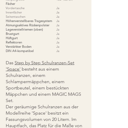
Fächer
Vordertasche
Ja
Innenfächer
Ja
Seitentaschen
Ja
Höhenverstellbares Tragesystem
Ja
Atmungsaktives Rückenpolster
Ja
Lageverstellriemen (oben)
Ja
Brustgurt
Ja
Hüftgurt
Ja
Reflektoren
Ja
Verstärkter Boden
Ja
DIN A4-kompatibel
Ja
Das
Step by Step Schulranzen-Set
'Space'
besteht aus einem
Schulranzen, einem
Schlampermäppchen, einem
Sportbeutel, einem bestückten
Mäppchen und einem MAGIC MAGS
Set.
Der geräumige Schulranzen aus der
Modellreihe 'Space' besitzt ein
Fassungsvolumen von 20 Litern. Im
Hauptfach, das Platz für die Maße von