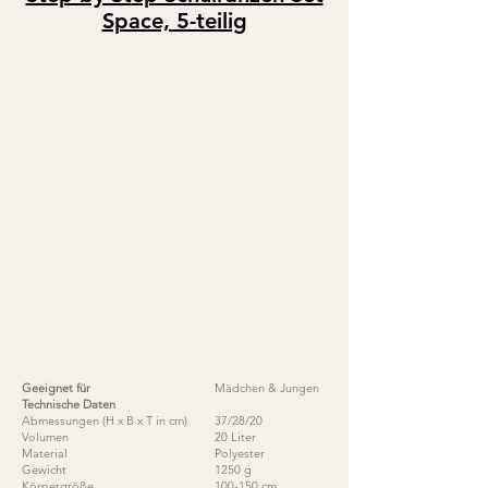
Space, 5-teilig
Geeignet für
Mädchen & Jungen
Technische Daten
Abmessungen (H x B x T in cm)
37/28/20
Volumen
20 Liter
Material
Polyester
Gewicht
1250 g
Körpergröße
100-150 cm