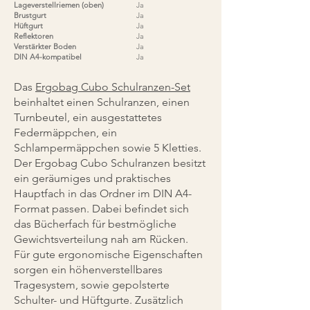
Lageverstellriemen (oben)
Ja
Brustgurt
Ja
Hüftgurt
Ja
Reflektoren
Ja
Verstärkter Boden
Ja
DIN A4-kompatibel
Ja
Das
Ergobag Cubo Schulranzen-Set
beinhaltet einen Schulranzen, einen
Turnbeutel, ein ausgestattetes
Federmäppchen, ein
Schlampermäppchen sowie 5 Kletties.
Der Ergobag Cubo Schulranzen besitzt
ein geräumiges und praktisches
Hauptfach in das Ordner im DIN A4-
Format passen. Dabei befindet sich
das Bücherfach für bestmögliche
Gewichtsverteilung nah am Rücken.
Für gute ergonomische Eigenschaften
sorgen ein höhenverstellbares
Tragesystem, sowie gepolsterte
Schulter- und Hüftgurte. Zusätzlich