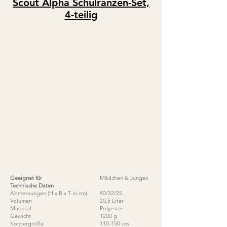
Scout Alpha Schulr
anzen-Set,
4-teilig
Geeignet für
Mädchen & Jungen
Technische Daten
Abmessungen (H x B x T in cm)
40/32/25
Volumen
20,5 Liter
Material
Polyester
Gewicht
1200 g
Körpergröße
110-150 cm