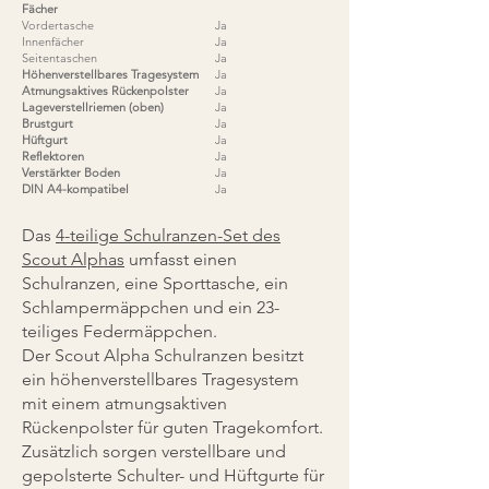
Fächer
Vordertasche
Ja
Innenfächer
Ja
Seitentaschen
Ja
Höhenverstellbares Tragesystem
Ja
Atmungsaktives Rückenpolster
Ja
Lageverstellriemen (oben)
Ja
Brustgurt
Ja
Hüftgurt
Ja
Reflektoren
Ja
Verstärkter Boden
Ja
DIN A4-kompatibel
Ja
Das
4-teilige Schulranzen-Set des
Scout Alphas
umfasst einen
Schulranzen, eine Sporttasche, ein
Schlampermäppchen und ein 23-
teiliges Federmäppchen.
Der Scout Alpha Schulranzen besitzt
ein höhenverstellbares Tragesystem
mit einem atmungsaktiven
Rückenpolster für guten Tragekomfort.
Zusätzlich sorgen verstellbare und
gepolsterte Schulter- und Hüftgurte für