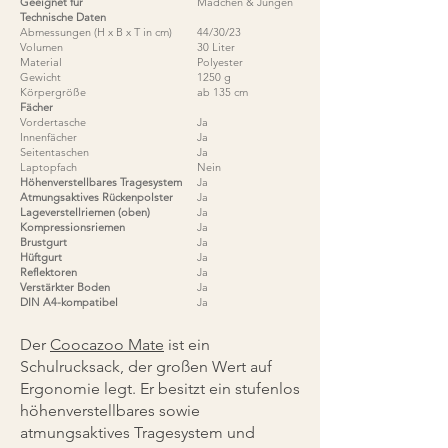
Geeignet für
Mädchen & Jungen
Technische Daten
Abmessungen (H x B x T in cm)
44/30/23
Volumen
30 Liter
Material
Polyester
Gewicht
1250 g
Körpergröße
ab 135 cm
Fächer
Vordertasche
Ja
Innenfächer
Ja
Seitentaschen
Ja
Laptopfach
Nein
Höhenverstellbares Tragesystem
Ja
Atmungsaktives Rückenpolster
Ja
Lageverstellriemen (oben)
Ja
Kompressionsriemen
Ja
Brustgurt
Ja
Hüftgurt
Ja
Reflektoren
Ja
Verstärkter Boden
Ja
DIN A4-kompatibel
Ja
Der
Coocazoo Mate
ist ein
Schulrucksack, der großen Wert auf
Ergonomie legt. Er besitzt ein stufenlos
höhenverstellbares sowie
atmungsaktives Tragesystem und