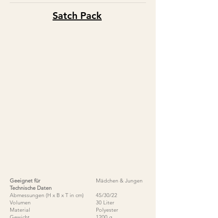
Satch
P
ack
Geeignet für
Mädchen & Jungen
Technische Daten
Abmessungen (H x B x T in cm)
45/30/22
Volumen
30 Liter
Material
Polyester
Gewicht
1200 g