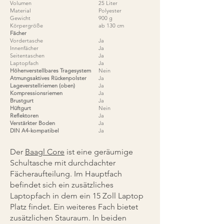
Volumen
25 Liter
Material
Polyester
Gewicht
900 g
Körpergröße
ab 130 cm
Fächer
Vordertasche
Ja
Innenfächer
Ja
Seitentaschen
Ja
Laptopfach
Ja
Höhenverstellbares Tragesystem
Nein
Atmungsaktives Rückenpolster
Ja
Lageverstellriemen (oben)
Ja
Kompressionsriemen
Ja
Brustgurt
Ja
Hüftgurt
Nein
Reflektoren
Ja
Verstärkter Boden
Ja
DIN A4-kompatibel
Ja
Der
Baagl Core
ist eine geräumige
Schultasche mit durchdachter
Fächeraufteilung. Im Hauptfach
befindet sich ein zusätzliches
Laptopfach in dem ein 15 Zoll Laptop
Platz findet. Ein weiteres Fach bietet
zusätzlichen Stauraum. In beiden