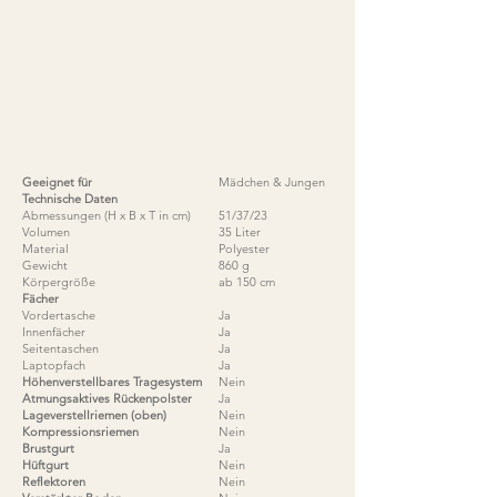
Geeignet für
Mädchen & Jungen
Technische Daten
Abmessungen (H x B x T in cm)
51/37/23
Volumen
35 Liter
Material
Polyester
Gewicht
860 g
Körpergröße
ab 150 cm
Fächer
Vordertasche
Ja
Innenfächer
Ja
Seitentaschen
Ja
Laptopfach
Ja
Höhenverstellbares Tragesystem
Nein
Atmungsaktives Rückenpolster
Ja
Lageverstellriemen (oben)
Nein
Kompressionsriemen
Nein
Brustgurt
Ja
Hüftgurt
Nein
Reflektoren
Nein