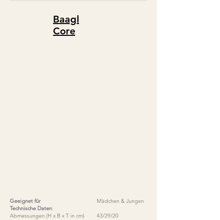
Baagl
C
ore
Geeignet für
Mädchen & Jungen
Technische Daten
Abmessungen (H x B x T in cm)
43/29/20