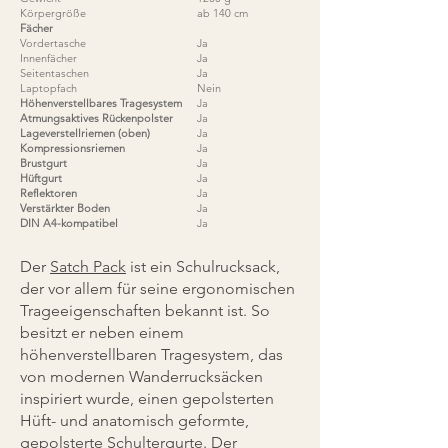
Körpergröße
ab 140 cm
Fächer
Vordertasche
Ja
Innenfächer
Ja
Seitentaschen
Ja
Laptopfach
Nein
Höhenverstellbares Tragesystem
Ja
Atmungsaktives Rückenpolster
Ja
Lageverstellriemen (oben)
Ja
Kompressionsriemen
Ja
Brustgurt
Ja
Hüftgurt
Ja
Reflektoren
Ja
Verstärkter Boden
Ja
DIN A4-kompatibel
Ja
Der
Satch Pack
ist ein Schulrucksack,
der vor allem für seine ergonomischen
Trageeigenschaften bekannt ist. So
besitzt er neben einem
höhenverstellbaren Tragesystem, das
von modernen Wanderrucksäcken
inspiriert wurde, einen gepolsterten
Hüft- und anatomisch geformte,
gepolsterte Schultergurte. Der