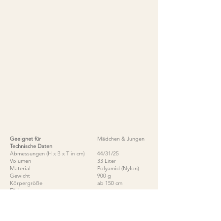
Geeignet für
Mädchen & Jungen
Technische Daten
Abmessungen (H x B x T in cm)
44/31/25
Volumen
33 Liter
Material
Polyamid (Nylon)
Gewicht
900 g
Körpergröße
ab 150 cm
Fächer
Vordertasche
Ja
Innenfächer
Ja
Seitentaschen
Nein
Laptopfach
Ja