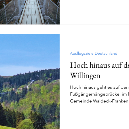
nur unweit voneinander entfer
für einen Tagesausflug darste
Ausflugsziele Deutschland
Hoch hinaus auf 
Willingen
Hoch hinaus geht es auf dem
Fußgängerhängebrücke, im h
Gemeinde Waldeck-Frankenbe
sie die längste Hängebrücke
längsten Hängebrücken der 