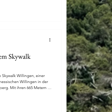
nt liegen und ein tolles Ziel
llen.
dem Skywalk
 Skywalk Willingen, einer
essischen Willingen in der
rg. Mit ihren 665 Metern ist
 Deutschlands und eine der
Welt.