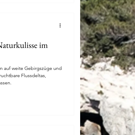
aturkulisse im
an auf weite Gebirgszüge und
uchtbare Flussdeltas,
assen.