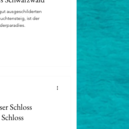
gut ausgeschilderten
chtensteig, ist der
derparadies.
er Schloss
Schloss